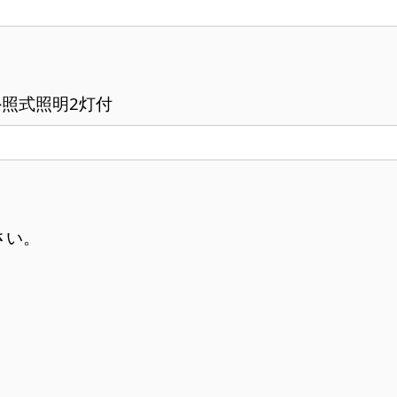
枚分 外照式照明2灯付
さい。