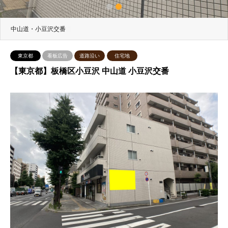
1
2
中山道・小豆沢交番
東京都
看板広告
道路沿い
住宅地
【東京都】板橋区小豆沢 中山道 小豆沢交番