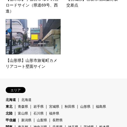
ロードサイン（県道69号、西
交差点
進）
【山形県】山形市旅篭町カメ
リアコート壁面サイン
エリア
北海道
北海道
東北
青森県
岩手県
宮城県
秋田県
山形県
福島県
北陸
富山県
石川県
福井県
甲信越
新潟県
山梨県
長野県
関東
東京都
神奈川県
千葉県
埼玉県
茨城県
栃木県