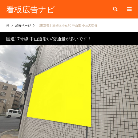
看板広告ナビ
検索
紹介ページ
【東京都】板橋区小豆沢 中山道 小豆沢交番
国道17号線 中山道沿い/交通量が多いです！