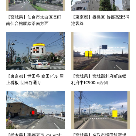
【宮城県】仙台市太白区長町
【東京都】板橋区 首都高速5号
南仙台館腰線沿南方面
池袋線
【東京都】世田谷 森田ビル 屋
【宮城県】宮城郡利府町森郷
上看板 世田谷通り
利府中IC900m西側
【栃木県】宇都宮市 ゆいの杜
【宮城県】名取市増田飯野坂