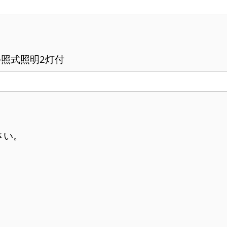
枚分 外照式照明2灯付
さい。